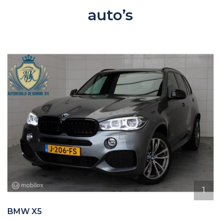
auto’s
1
BMW X5