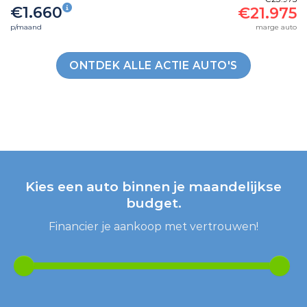
€1.660
€21.975
p/maand
marge auto
ONTDEK ALLE ACTIE AUTO'S
Kies een auto
binnen je maandelijkse
budget.
Financier je aankoop met vertrouwen!