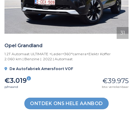
31
Opel Grandland
1.2T Automaat ULTIMATE +Leder+360°camera+Elektr Koffer
2.060 km | Benzine | 2022 |
Automaat
De Autofabriek Amersfoort VOF
€3.019
€39.975
p/maand
btw verrekenbaar
ONTDEK ONS HELE AANBOD