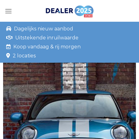
Skip
to
content
Dagelijks nieuw aanbod
Uitstekende inruilwaarde
Koop vandaag & rij morgen
2 locaties