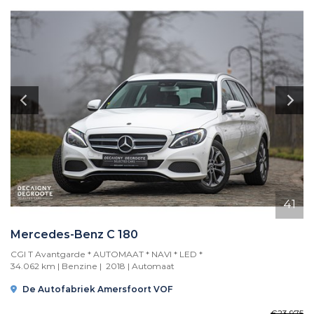
41
Mercedes-Benz C 180
CGI T Avantgarde * AUTOMAAT * NAVI * LED *
34.062 km | Benzine | 2018 |
Automaat
De Autofabriek Amersfoort VOF
€23.975