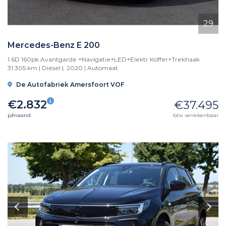
29
Mercedes-Benz E 200
1.6D 160pk Avantgarde +Navigatie+LED+Elektr Koffer+Trekhaak
31.305 km | Diesel | 2020 |
Automaat
De Autofabriek Amersfoort VOF
€2.832
€37.495
p/maand
btw verrekenbaar