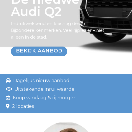
Audi Q2
Indrukwekkend en krachtig design.
Bijzondere kenmerken. Veel rijplezier – niet
alleen in de stad.
BEKIJK AANBOD
Dagelijks nieuw aanbod
Uitstekende inruilwaarde
Koop vandaag & rij morgen
2 locaties