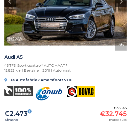
36
Audi A5
45 TFSI Sport quattro * AUTOMAAT *
15.823 km | Benzine | 2019 |
Automaat
De Autofabriek Amersfoort VOF
€35.145
€2.473
€32.745
p/maand
marge auto